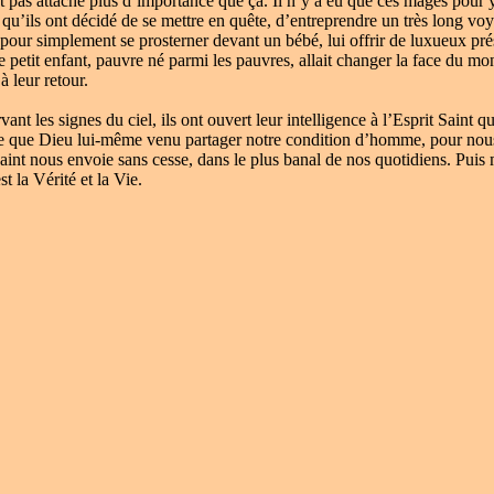
t pas attaché plus d’importance que ça. Il n’y a eu que ces mages pour
u’ils ont décidé de se mettre en quête, d’entreprendre un très long voyag
pour simplement se prosterner devant un bébé, lui offrir de luxueux prése
 petit enfant, pauvre né parmi les pauvres, allait changer la face du mon
à leur retour.
es signes du ciel, ils ont ouvert leur intelligence à l’Esprit Saint qu
tre que Dieu lui-même venu partager notre condition d’homme, pour nous
 Saint nous envoie sans cesse, dans le plus banal de nos quotidiens. Puis
t la Vérité et la Vie.