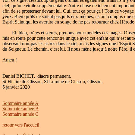
voir ce signe. Beaucoup de gens ordinaires également. Mais ils n’y on
ciel, qu’une étoile supplémentaire. Autre chose de tellement important q
afin de se prosterner devant lui. Oui, tout ça pour ça ! Tout ce voyage 
yeux. Bien qu’ils ne soient pas juifs eux-mêmes, ils ont compris que ce
Esprit Saint qui les avertira en songe de ne pas retourner chez Hérode 
Eh bien, frères et sœurs, prenons pour modèles ces mages. Observant l
mis en route pour cette rencontre unique avec cet enfant qui n’est au
observant non-pas les astres dans le ciel, mais les signes que l’Esprit
du Seigneur. Le chemin, c’est lui. Il nous mène jusqu’à notre Père, il es
Amen !
Daniel BICHET, diacre permanent.
St Hilaire de Clisson, St Lumine de Clisson, Clisson.
5 janvier 2020
Sommaire année A
Sommaire année B
Sommaire année C
retour vers l'accueil