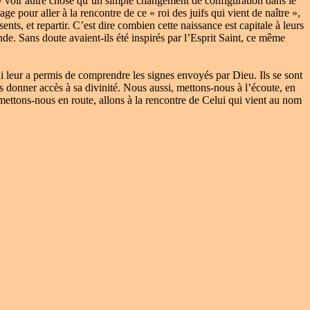
 y voir autre chose qu’un simple changement de configuration dans le
e pour aller à la rencontre de ce « roi des juifs qui vient de naître »,
nts, et repartir. C’est dire combien cette naissance est capitale à leurs
de. Sans doute avaient-ils été inspirés par l’Esprit Saint, ce même
i leur a permis de comprendre les signes envoyés par Dieu. Ils se sont
 donner accès à sa divinité. Nous aussi, mettons-nous à l’écoute, en
 mettons-nous en route, allons à la rencontre de Celui qui vient au nom