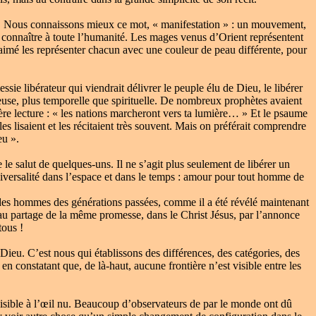
e ». Nous connaissons mieux ce mot, « manifestation » : un mouvement,
e connaître à toute l’humanité. Les mages venus d’Orient représentent
t aimé les représenter chacun avec une couleur de peau différente, pour
ie libérateur qui viendrait délivrer le peuple élu de Dieu, le libérer
gieuse, plus temporelle que spirituelle. De nombreux prophètes avaient
ère lecture : « les nations marcheront vers ta lumière… » Et le psaume
 les lisaient et les récitaient très souvent. Mais on préférait comprendre
eu ».
 salut de quelques-uns. Il ne s’agit plus seulement de libérer un
niversalité dans l’espace et dans le temps : amour pour tout homme de
ce des hommes des générations passées, comme il a été révélé maintenant
,au partage de la même promesse, dans le Christ Jésus, par l’annonce
tous !
. C’est nous qui établissons des différences, des catégories, des
en constatant que, de là-haut, aucune frontière n’est visible entre les
isible à l’œil nu. Beaucoup d’observateurs de par le monde ont dû