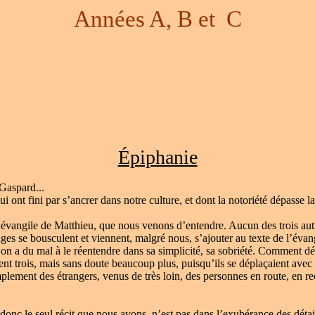
Années A, B et C
Épiphanie
Gaspard...
 fini par s’ancrer dans notre culture, et dont la notoriété dépasse la
angile de Matthieu, que nous venons d’entendre. Aucun des trois autre
ges se bousculent et viennent, malgré nous, s’ajouter au texte de l’évan
’on a du mal à le réentendre dans sa simplicité, sa sobriété. Comment dé
nt trois, mais sans doute beaucoup plus, puisqu’ils se déplaçaient avec
lement des étrangers, venus de très loin, des personnes en route, en r
c le seul récit que nous ayons, n’est pas dans l’exubérance des détails,