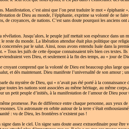
s. Manifestation, c’est ainsi que l’on peut traduire le mot « épiphani
ifestation de Dieu au monde, l’épiphanie, exprime sa volonté de se fair
tions, de croyances, de nations. C’est sans doute pourquoi les anciens on
vélation. Jusqu’alors, le peuple juif mettait son espérance dans un mess
ut le reste du monde. La libération attendue était plus politique que reli
 concernées par le salut. Ainsi, nous avons entendu Isaïe dans la premi
nt. » Tous les juifs de cette époque connaissaient très bien ces textes. Ils
reviendraient vers Dieu, et seulement à la fin des temps, au « jour de Di
 croyant comprend que la volonté de Dieu est beaucoup plus large que le
salut, et dès maintenant. Dieu manifeste l’universalité de son amour ; u
us parle du mystère de Dieu, qui « n’avait pas été porté à la connaissan
t que toutes les nations sont associées au même héritage, au même corps
ur un petit peuple d’initiés, à la manifestation de l’amour de Dieu pour 
 promesse. Pas de différence entre chaque personne, aux yeux de Dieu
ersonnes. Un astronaute en orbite autour de la terre s’était enthousiasmé 
anité : vu de Dieu, les frontières n’existent pas !
ne dans le ciel. Un signe sans doute assez extraordinaire pour être v