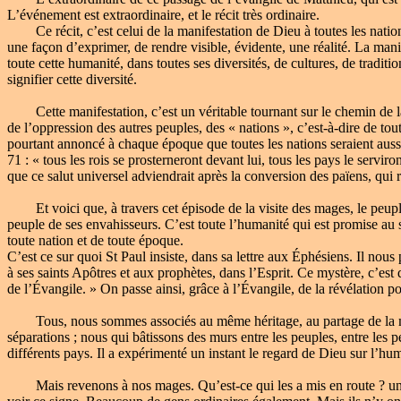
L’événement est extraordinaire, et le récit très ordinaire.
Ce récit, c’est celui de la manifestation de Dieu à toutes les nation
une façon d’exprimer, de rendre visible, évidente, une réalité. La man
toute cette humanité, dans toutes ses diversités, de cultures, de tradi
signifier cette diversité.
Cette manifestation, c’est un véritable tournant sur le chemin de la ré
de l’oppression des autres peuples, des « nations », c’est-à-dire de to
pourtant annoncé à chaque époque que toutes les nations seraient aussi
71 : « tous les rois se prosterneront devant lui, tous les pays le serviro
que ce salut universel adviendrait après la conversion des païens, qui 
Et voici que, à travers cet épisode de la visite des mages, le peuple
peuple de ses envahisseurs. C’est toute l’humanité qui est promise au 
toute nation et de toute époque.
C’est ce sur quoi St Paul insiste, dans sa lettre aux Éphésiens. Il no
à ses saints Apôtres et aux prophètes, dans l’Esprit. Ce mystère, c’es
de l’Évangile. » On passe ainsi, grâce à l’Évangile, de la révélation po
Tous, nous sommes associés au même héritage, au partage de la même
séparations ; nous qui bâtissons des murs entre les peuples, entre les p
différents pays. Il a expérimenté un instant le regard de Dieu sur l’hum
Mais revenons à nos mages. Qu’est-ce qui les a mis en route ? un sig