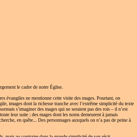
rgement le cadre de notre Église.
s évangiles ne mentionne cette visite des mages. Pourtant, on
gile, images dont la richesse tranche avec l’extrême simplicité du texte
sormais s’imaginer des mages qui ne seraient pas des rois – il n’est
 toute leur suite ; des mages dont les noms demeurent à jamais
echerche, en quête... Des personnages auxquels on n’a pas de peine à
 mais au contraire dans la grande simplicité de son récit.