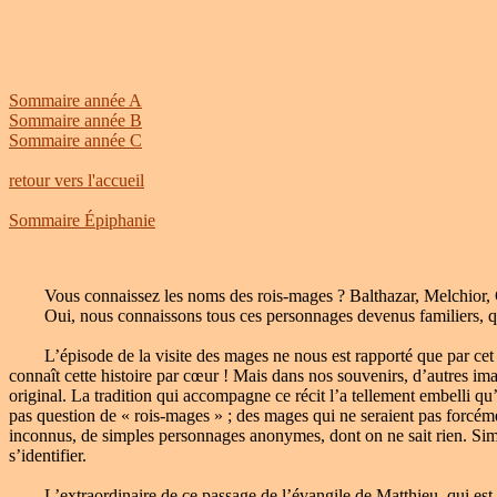
Sommaire année A
Sommaire année B
Sommaire année C
retour vers l'accueil
Sommaire Épiphanie
Vous connaissez les noms des rois-mages ? Balthazar, Melchior, 
Oui, nous connaissons tous ces personnages devenus familiers, qui ont
L’épisode de la visite des mages ne nous est rapporté que par cet év
connaît cette histoire par cœur ! Mais dans nos souvenirs, d’autres ima
original. La tradition qui accompagne ce récit l’a tellement embelli qu
pas question de « rois-mages » ; des mages qui ne seraient pas forcéme
inconnus, de simples personnages anonymes, dont on ne sait rien. Simp
s’identifier.
L’extraordinaire de ce passage de l’évangile de Matthieu, qui est don