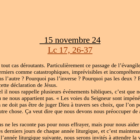
15 novembre 24
Lc 17, 26-37
 tout cas déroutants. Particulièrement ce passage de l’évangil
 derniers comme catastrophiques, imprévisibles et incompréhens
pas l’autre ? Pourquoi pas l’inverse ? Pourquoi pas les deux 
ette déclaration de Jésus.
el il nous rappelle plusieurs événements bibliques, c’est que 
 ne nous appartient pas. « Les voies du Seigneur sont impénét
ne doit pas être de juger Dieu à travers ses choix, que l’on 
à autre chose. Ça veut dire que nous devons nous préoccuper de
 ne les raconte pas pour nous effrayer, mais pour nous aider à
les derniers jours de chaque année liturgique, et c’est mainten
de l’année liturgique suivante, nous serons invités à attendre 