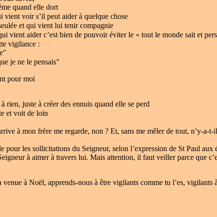
ême quand elle dort
i vient voir s’il peut aider à quelque chose
eulée et qui vient lui tenir compagnie
i vient aider c’est bien de pouvoir éviter le « tout le monde sait et pers
tte vigilance :
ée"
que je ne le pensais"
ant pour moi
 à rien, juste à créer des ennuis quand elle se perd
e et voit de loin
rive à mon frère me regarde, non ? Et, sans me mêler de tout, n’y-a-t-il
nible pour les sollicitations du Seigneur, selon l’expression de St Paul a
Seigneur à aimer à travers lui. Mais attention, il faut veiller parce que
venue à Noël, apprends-nous à être vigilants comme tu l’es, vigilants à 