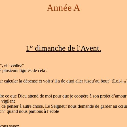
Année A
1° dimanche de l'Avent.
", et "veillez"
é plusieurs figures de cela :
 calculer la dépense et voir s’il a de quoi aller jusqu’au bout" (Lc14,
28
dre ce que Dieu attend de moi pour que je coopère à son projet d’amour
e vigilant
s de penser à autre chose. Le Seigneur nous demande de garder au cœur c
on" quand nous partions à l’école
 vous savez,