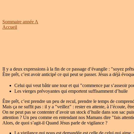
Sommaire année A
Accueil
Il y a deux expressions à la fin de ce passage d’évangile : "soyez prêts
Être prêt, c’est avoir anticipé ce qui peut se passer. Jésus a déjà évoqu
Celui qui veut bâtir une tour et qui "commence par s’asseoir pour
Les vierges prévoyantes qui emportent suffisamment d’huile
Être prêt, c’est prendre un peu de recul, prendre le temps de compren
Mais ça ne suffit pas : il y a "veillez" : rester en attente, à l’écoute, êtr
On ne peut pas se contenter d’avoir un stock d’huile dans son sac pui
attention ? Un peu comme en entendant nos Mamans dire "fais attenti
Alors, de quoi s’agit-il Quand Jésus parle de vigilance ?
La vigilance qui nous est demandée est celle de celui qui aime,