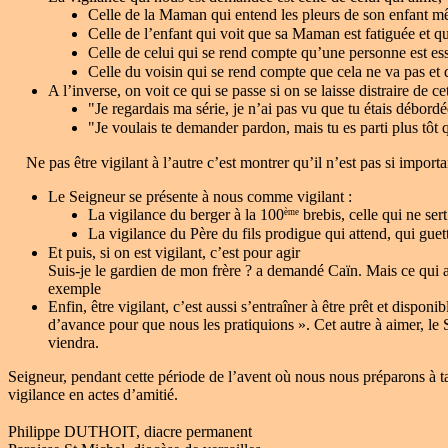
Celle de la Maman qui entend les pleurs de son enfant m
Celle de l’enfant qui voit que sa Maman est fatiguée et qu
Celle de celui qui se rend compte qu’une personne est ess
Celle du voisin qui se rend compte que cela ne va pas et qu
A l’inverse, on voit ce qui se passe si on se laisse distraire de ce
"Je regardais ma série, je n’ai pas vu que tu étais débord
"Je voulais te demander pardon, mais tu es parti plus tôt 
Ne pas être vigilant à l’autre c’est montrer qu’il n’est pas si import
Le Seigneur se présente à nous comme vigilant :
La vigilance du berger à la 100
brebis, celle qui ne sert
ème
La vigilance du Père du fils prodigue qui attend, qui guett
Et puis, si on est vigilant, c’est pour agir
Suis-je le gardien de mon frère ? a demandé Caïn. Mais ce qui ar
exemple
Enfin, être vigilant, c’est aussi s’entraîner à être prêt et dispo
d’avance pour que nous les pratiquions ». Cet autre à aimer, le 
viendra.
Seigneur, pendant cette période de l’avent où nous nous préparons à ta 
vigilance en actes d’amitié.
Philippe DUTHOIT, diacre permanent